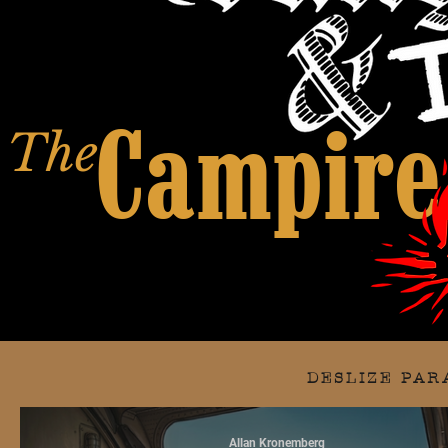
The
Campire
DESLIZE PAR
Allan Kronemberg