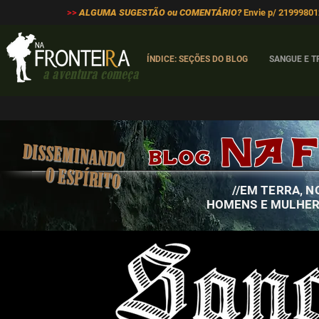
>>
ALGUMA SUGESTÃO ou COMENTÁRIO?
Envie p/ 2199980
ÍNDICE: SEÇÕES DO BLOG
SANGUE E 
a
aventura
começa
NA
F
DISSEMINANDO
BLOG
O
ESPÍRITO
//EM TERRA, N
HOMENS E MULHER